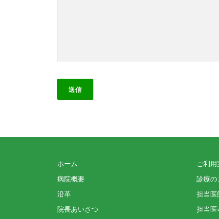
こ
の
フ
ィ
ー
ル
ド
は
空
ホーム
ご利用
の
病院概要
診療の
ま
沿革
担当医
ま
に
院長あいさつ
担当医
し