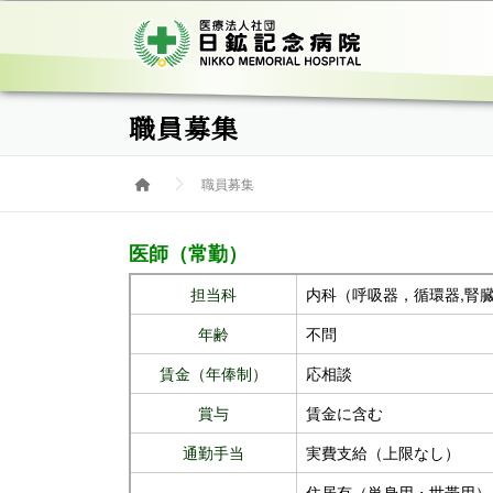
コ
ン
テ
ン
ツ
職員募集
へ
ス
職員募集
キ
ッ
プ
医師（常勤）
担当科
内科（呼吸器，循環器,腎臓
年齢
不問
賃金（年俸制）
応相談
賞与
賃金に含む
通勤手当
実費支給（上限なし）
住居有（単身用・世帯用）