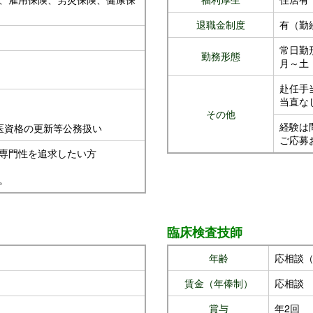
退職金制度
有（勤
常日勤
勤務形態
月～土 
赴任手
当直な
その他
経験は
医資格の更新等公務扱い
ご応募
専門性を追求したい方
。
臨床検査技師
年齢
応相談（
賃金（年俸制）
応相談
賞与
年2回