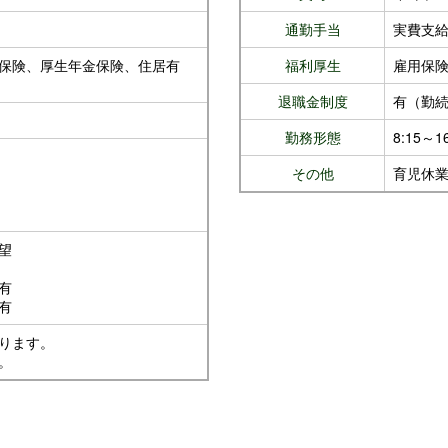
通勤手当
実費支
保険、厚生年金保険、住居有
福利厚生
雇用保
退職金制度
有（勤続
勤務形態
8:15～16
その他
育児休
望
有
有
ります。
。