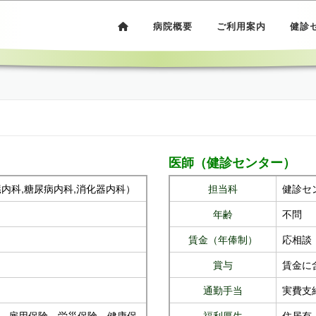
病院概要
ご利用案内
健診
医師（健診センター）
内科,糖尿病内科,消化器内科）
担当科
健診セ
年齢
不問
賃金（年俸制）
応相談
賞与
賃金に
通勤手当
実費支
、雇用保険、労災保険、健康保
福利厚生
住居有