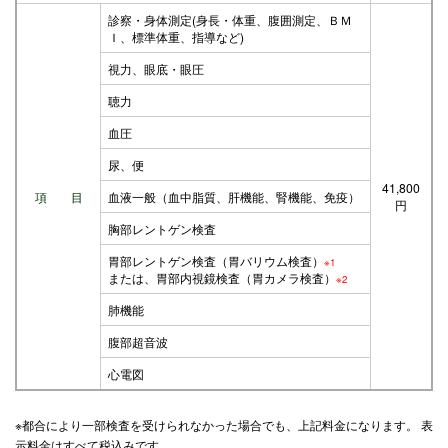
診察・身体測定(身長・体重、腹囲測定、ＢＭ
Ｉ、標準体重、指導など)
視力、眼底・眼圧
聴力
血圧
尿、便
41,800
項 目
血液一般（血中脂質、肝機能、腎機能、免疫）
円
胸部レントゲン検査
胃部レントゲン検査（胃バリウム検査）
※1
または、胃部内視鏡検査（胃カメラ検査）
※2
肺機能
腹部超音波
心電図
※都合により一部検査を受けられなかった場合でも、上記料金になります。 表
示料金はすべて税込みです。