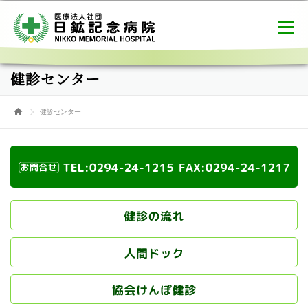
コ
ン
メニュー
テ
ン
ツ
健診センター
へ
病院概要
ご利用案内
健診センター
ス
キ
健診センター
ッ
プ
介護医療院
職員募集
お問合せ