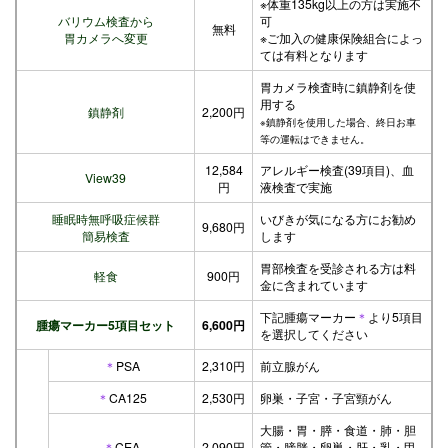
※体重135kg以上の方は実施不
バリウム検査から
可
無料
胃カメラへ変更
※ご加入の健康保険組合によっ
ては有料となります
胃カメラ検査時に鎮静剤を使
用する
鎮静剤
2,200円
※鎮静剤を使用した場合、終日お車
等の運転はできません。
12,584
アレルギー検査(39項目)、血
View39
円
液検査で実施
睡眠時無呼吸症候群
いびきが気になる方にお勧め
9,680円
簡易検査
します
胃部検査を受診される方は料
軽食
900円
金に含まれています
下記腫瘍マーカー
＊
より5項目
腫瘍マーカー5項目セット
6,600円
を選択してください
＊
PSA
2,310円
前立腺がん
＊
CA125
2,530円
卵巣・子宮・子宮頸がん
大腸・胃・膵・食道・肺・胆
＊
CEA
2,090円
管・膀胱・卵巣・肝・乳・甲