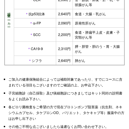
状腺がん等
腫瘍マーカー
＊
抗p53抗体
2,640円
食道・大腸・乳がん
＊
α-FP
2,090円
原発性肝がん
食道・肺扁平上皮・皮膚・子
＊
SCC
2,200円
宮頸がん等
膵・胆管・胆のう・胃・大腸
＊
CA19-9
2,310円
がん
＊
シフラ
2,640円
肺がん
ご加入の健康保険組合によっては補助対象であったり、すでにコースに含
まれている項目もございますのでご確認の上、お申込下さい。
子宮細胞診（自己採取）及び痰細胞診につきましてはキット同封の説明書
をよくお読み下さい。
各ピロリ菌検査をご希望の方で現在プロトンポンプ阻害薬（抗生剤、ネキ
シウムカプセル、タケプロンOD、パリエット、タケキャブ等）服薬中の方
はお申し出下さい
その他ご不明な点ございましたら遠慮なくお問い合わせ下さい。