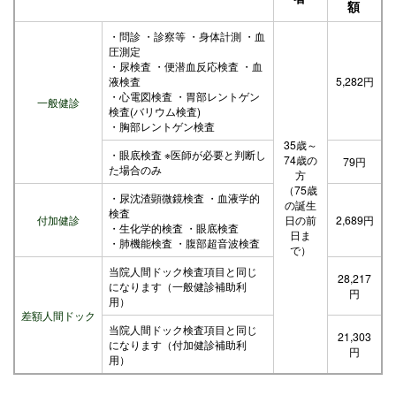
額
・問診 ・診察等 ・身体計測 ・血
圧測定
・尿検査 ・便潜血反応検査 ・血
液検査
5,282円
・心電図検査 ・胃部レントゲン
一般健診
検査(バリウム検査)
・胸部レントゲン検査
35歳～
・眼底検査 ※医師が必要と判断し
74歳の
79円
た場合のみ
方
（75歳
・尿沈渣顕微鏡検査 ・血液学的
の誕生
検査
付加健診
日の前
2,689円
・生化学的検査 ・眼底検査
日ま
・肺機能検査 ・腹部超音波検査
で）
当院人間ドック検査項目と同じ
28,217
になります（一般健診補助利
円
用）
差額人間ドック
当院人間ドック検査項目と同じ
21,303
になります（付加健診補助利
円
用）