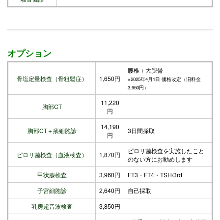
オプション
腰椎＋大腿骨
骨塩定量検査（骨粗鬆症）
1,650円
※2025年4月1日 価格改定（旧料金
3,960円）
11,220
胸部CT
円
14,190
胸部CT＋痰細胞診
3日間採取
円
ピロリ菌検査を実施したこと
ピロリ菌検査（血液検査）
1,870円
のない方にお勧めします
甲状腺検査
3,960円
FT3・FT4・TSH/3rd
子宮細胞診
2,640円
自己採取
乳房超音波検査
3,850円