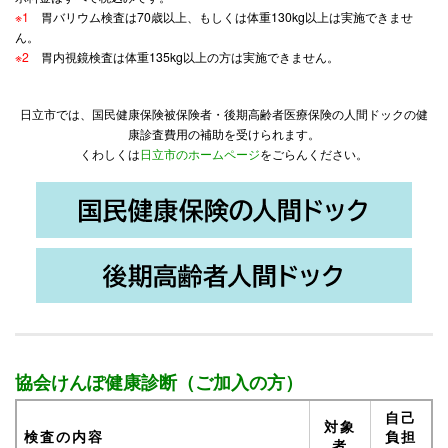
※1
胃バリウム検査は70歳以上、もしくは体重130kg以上は実施できませ
ん。
※2
胃内視鏡検査は体重135kg以上の方は実施できません。
日立市では、国民健康保険被保険者・後期高齢者医療保険の人間ドックの健
康診査費用の補助を受けられます。
くわしくは
日立市のホームページ
をごらんください。
協会けんぽ健康診断（ご加入の方）
自己
対象
検査の内容
負担
者