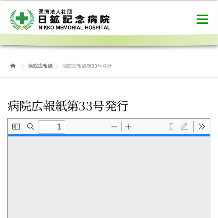
コ
ン
メニュー
テ
ン
ツ
へ
病院概要
ご利用案内
健診センター
ス
病院広報紙
病院広報紙第33号発行
キ
ッ
プ
介護医療院
職員募集
お問合せ
病院広報紙第33号発行