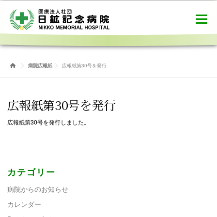
コ
ン
メニュー
テ
ン
ツ
へ
病院概要
ご利用案内
健診センター
ス
病院広報紙
広報紙第30号を発行
キ
ッ
プ
介護医療院
職員募集
お問合せ
広報紙第30号を発行
広報紙第30号を発行しました。
カテゴリー
病院からのお知らせ
カレンダー