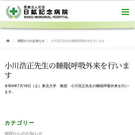
コ
ン
メニュー
テ
ン
ツ
へ
病院概要
ご利用案内
健診センター
ス
病院からのお知らせ
小川浩正先生の睡眠呼吸外来を行います
キ
ッ
プ
介護医療院
職員募集
お問合せ
小川浩正先生の睡眠呼吸外来を行いま
す
令和4年7月16日（土）東北大学 教授 小川浩正先生の睡眠呼吸外来を行い
ます。
カテゴリー
病院からのお知らせ