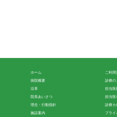
ホーム
ご利用
病院概要
診療の
沿革
担当医
院長あいさつ
担当医
理念・行動指針
診療カ
施設案内
プライ