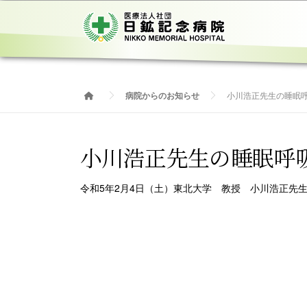
コ
ン
テ
ン
ツ
へ
病院からのお知らせ
小川浩正先生の睡眠
ス
キ
ッ
小川浩正先生の睡眠呼
プ
令和5年2月4日（土）東北大学 教授 小川浩正先