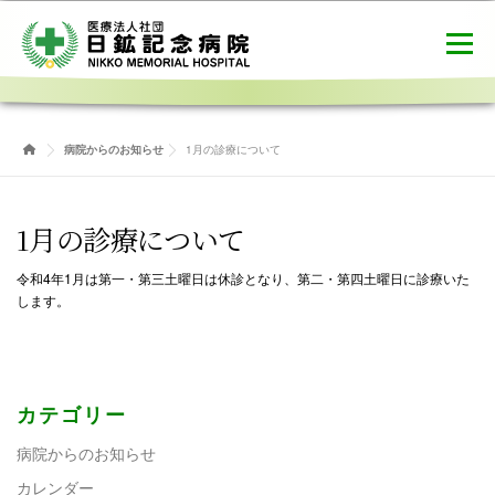
コ
ン
メニュー
テ
ン
ツ
へ
病院概要
ご利用案内
健診センター
ス
病院からのお知らせ
1月の診療について
キ
ッ
プ
介護医療院
職員募集
お問合せ
1月の診療について
令和4年1月は第一・第三土曜日は休診となり、第二・第四土曜日に診療いた
します。
カテゴリー
病院からのお知らせ
カレンダー