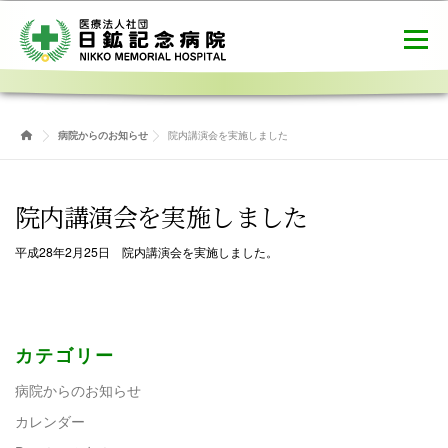
コ
ン
メニュー
テ
ン
ツ
へ
病院概要
ご利用案内
健診センター
ス
病院からのお知らせ
院内講演会を実施しました
キ
ッ
プ
介護医療院
職員募集
お問合せ
院内講演会を実施しました
平成28年2月25日 院内講演会を実施しました。
カテゴリー
病院からのお知らせ
カレンダー