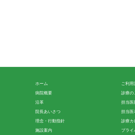
ホーム
ご利用
病院概要
診療の
沿革
担当医
院長あいさつ
担当医
理念・行動指針
診療カ
施設案内
プライ