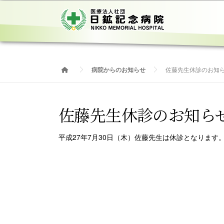
コ
ン
テ
ン
ツ
へ
病院からのお知らせ
佐藤先生休診のお知
ス
キ
ッ
佐藤先生休診のお知ら
プ
平成27年7月30日（木）佐藤先生は休診となります